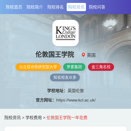
院校首页
院校简介
院校排名
院校资讯
院校问答
伦敦国王学院
英国
公立综合性研究型大学
罗素集团
金三角名校
知名校友众多
学校地址：
英国伦敦
官方网址：
https://www.kcl.ac.uk/
院校资讯
>
学校费用
>
伦敦国王学院一年花费